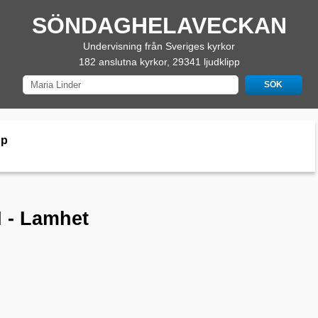
SÖNDAGHELAVECKAN
Undervisning från Sveriges kyrkor
182 anslutna kyrkor, 29341 ljudklipp
pp
I - Lamhet