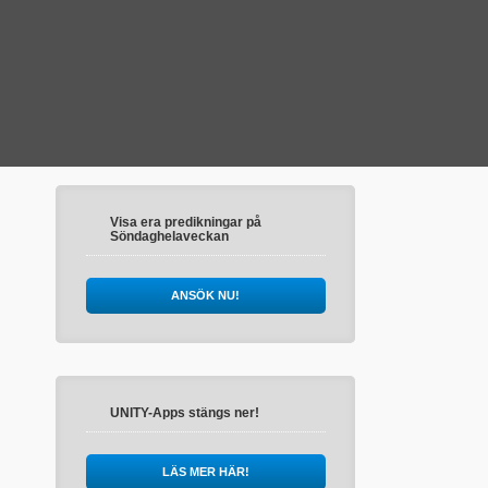
Visa era predikningar på
Söndaghelaveckan
ANSÖK NU!
UNITY-Apps stängs ner!
LÄS MER HÄR!