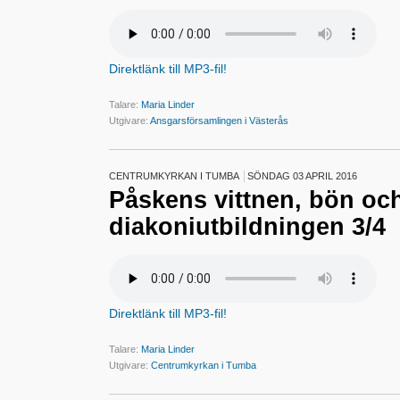
Direktlänk till MP3-fil!
Talare:
Maria Linder
Utgivare:
Ansgarsförsamlingen i Västerås
CENTRUMKYRKAN I TUMBA
SÖNDAG 03 APRIL 2016
Påskens vittnen, bön och
diakoniutbildningen 3/4
Direktlänk till MP3-fil!
Talare:
Maria Linder
Utgivare:
Centrumkyrkan i Tumba