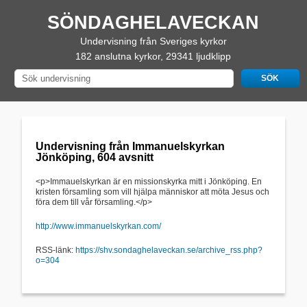
SÖNDAGHELAVECKAN
Undervisning från Sveriges kyrkor
182 anslutna kyrkor, 29341 ljudklipp
Undervisning från Immanuelskyrkan
Jönköping, 604 avsnitt
<p>Immauelskyrkan är en missionskyrka mitt i Jönköping. En
kristen församling som vill hjälpa människor att möta Jesus och
föra dem till vår församling.</p>
http://www.immanuelskyrkan.com/
RSS-länk:
https://shv.sondaghelaveckan.se/archive_rss.php?
o=304