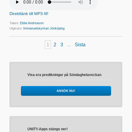
Direktlänk till MP3-fil!
Talare:
Ebbe Andreason
Utgivare:
Immanuelskyrkan Jönköping
1
2
3
...
Sista
Visa era predikningar på Söndaghelaveckan
ANSÖK NU!
UNITY-Apps stängs ner!