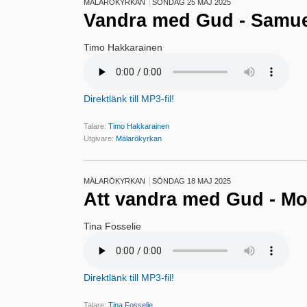
MÄLARÖKYRKAN
SÖNDAG 25 MAJ 2025
Vandra med Gud - Samu
Timo Hakkarainen
Direktlänk till MP3-fil!
Talare:
Timo Hakkarainen
Utgivare:
Mälarökyrkan
MÄLARÖKYRKAN
SÖNDAG 18 MAJ 2025
Att vandra med Gud - M
Tina Fosselie
Direktlänk till MP3-fil!
Talare:
Tina Fosselie