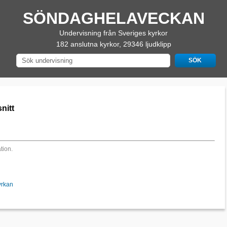
SÖNDAGHELAVECKAN
Undervisning från Sveriges kyrkor
182 anslutna kyrkor, 29346 ljudklipp
nitt
tion.
yrkan