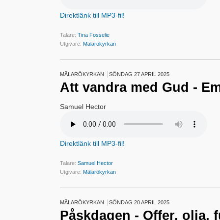
Direktlänk till MP3-fil!
Talare:
Tina Fosselie
Utgivare:
Mälarökyrkan
MÄLARÖKYRKAN
SÖNDAG 27 APRIL 2025
Att vandra med Gud - 
Samuel Hector
Direktlänk till MP3-fil!
Talare:
Samuel Hector
Utgivare:
Mälarökyrkan
MÄLARÖKYRKAN
SÖNDAG 20 APRIL 2025
Påskdagen - Offer, olja, 