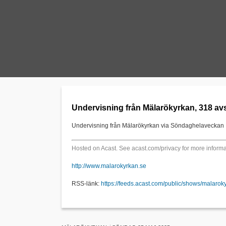
Undervisning från Mälarökyrkan, 318 avs
Undervisning från Mälarökyrkan via Söndaghelaveckan
Hosted on Acast. See
acast.com/privacy
for more informa
http://www.malarokyrkan.se
RSS-länk:
https://feeds.acast.com/public/shows/malarok