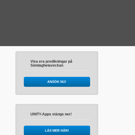
Visa era predikningar på
Söndaghelaveckan
ANSÖK NU!
UNITY-Apps stängs ner!
LÄS MER HÄR!