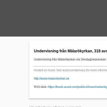
Undervisning från Mälarökyrkan, 318 avs
Undervisning från Mälarökyrkan via Söndaghelaveckan
Hosted on Acast. See
acast.com/privacy
for more informa
http://www.malarokyrkan.se
RSS-länk:
https://feeds.acast.com/public/shows/malarok