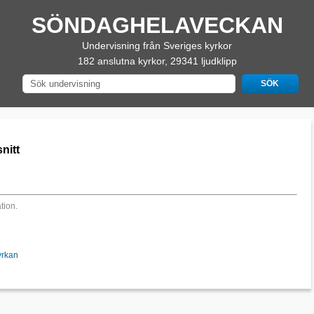
SÖNDAGHELAVECKAN
Undervisning från Sveriges kyrkor
182 anslutna kyrkor, 29341 ljudklipp
nitt
tion.
yrkan