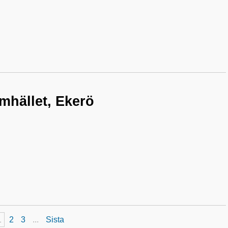
amhället, Ekerö
1
2
3
...
Sista