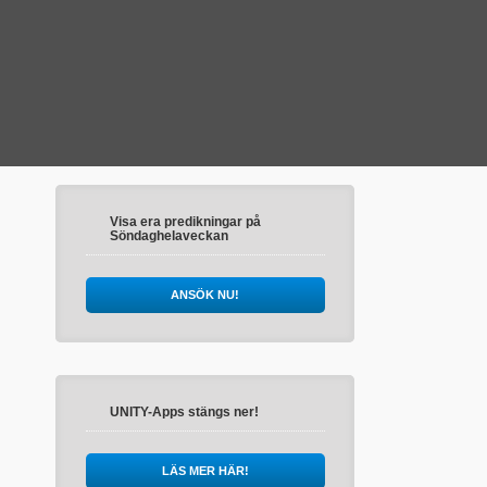
Visa era predikningar på
Söndaghelaveckan
ANSÖK NU!
UNITY-Apps stängs ner!
LÄS MER HÄR!