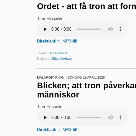
Ordet - att få tron att f
Tina Fosselie
Direktlänk till MP3-fil!
Talare:
Tina Fosselie
Utgivare:
Mälarökyrkan
MÄLARÖKYRKAN
SÖNDAG 19 APRIL 2026
Blicken; att tron påverka
människor
Tina Fosselie
Direktlänk till MP3-fil!