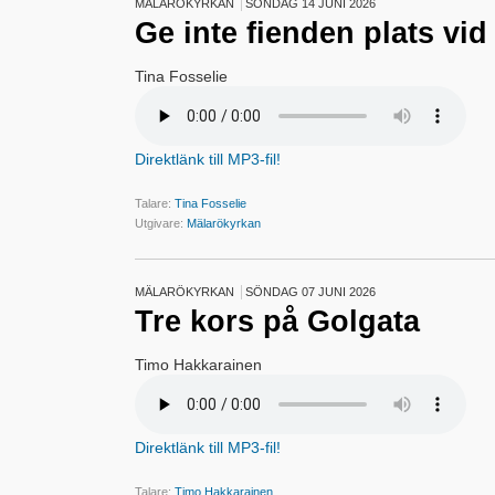
MÄLARÖKYRKAN
SÖNDAG 14 JUNI 2026
Ge inte fienden plats vid
Tina Fosselie
Direktlänk till MP3-fil!
Talare:
Tina Fosselie
Utgivare:
Mälarökyrkan
MÄLARÖKYRKAN
SÖNDAG 07 JUNI 2026
Tre kors på Golgata
Timo Hakkarainen
Direktlänk till MP3-fil!
Talare:
Timo Hakkarainen