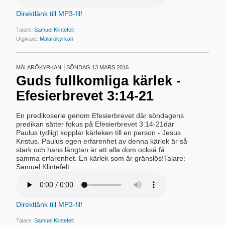
Direktlänk till MP3-fil!
Talare:
Samuel Klintefelt
Utgivare:
Mälarökyrkan
MÄLARÖKYRKAN
SÖNDAG 13 MARS 2016
Guds fullkomliga kärlek -
Efesierbrevet 3:14-21
En predikoserie genom Efesierbrevet där söndagens
predikan sätter fokus på Efesierbrevet 3:14-21där
Paulus tydligt kopplar kärleken till en person - Jesus
Kristus. Paulus egen erfarenhet av denna kärlek är så
stark och hans längtan är att alla dom också få
samma erfarenhet. En kärlek som är gränslös!Talare:
Samuel Klintefelt
Direktlänk till MP3-fil!
Talare:
Samuel Klintefelt