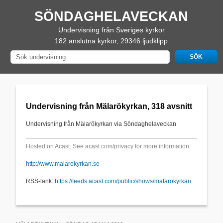
SÖNDAGHELAVECKAN
Undervisning från Sveriges kyrkor
182 anslutna kyrkor, 29346 ljudklipp
Undervisning från Mälarökyrkan, 318 avsnitt
Undervisning från Mälarökyrkan via Söndaghelaveckan
Hosted on Acast. See
acast.com/privacy
for more information.
http://www.malarokyrkan.se
RSS-länk:
https://feeds.acast.com/public/shows/malarokyrkan