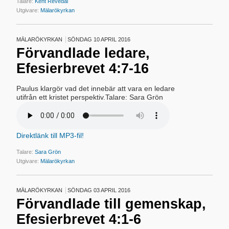
Talare:
Kent Revedal
Utgivare:
Mälarökyrkan
MÄLARÖKYRKAN
SÖNDAG 10 APRIL 2016
Förvandlade ledare,
Efesierbrevet 4:7-16
Paulus klargör vad det innebär att vara en ledare
utifrån ett kristet perspektiv.Talare: Sara Grön
Direktlänk till MP3-fil!
Talare:
Sara Grön
Utgivare:
Mälarökyrkan
MÄLARÖKYRKAN
SÖNDAG 03 APRIL 2016
Förvandlade till gemenskap,
Efesierbrevet 4:1-6