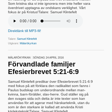
Som kristna ska vi inte ignorera men inte heller vara
överdrivet upptagna av ondskans verklighet. Vårt
fokus är på Kristus!Talare: Samuel Klintefelt
Direktlänk till MP3-fil!
Talare:
Samuel Klintefelt
Utgivare:
Mälarökyrkan
MÄLARÖKYRKAN
SÖNDAG 24 APRIL 2016
Förvandlade familjer
Efesierbrevet 5:21-6:9
Samuel Klintefelt predikar över Efesierbrevet 5:21-6:9
med fokus på att förklara den radikalitet som fanns i
Paulus budskap om underordnande mellan man-
kvinna, barn-förälder, slav-herre. Gud ställer sig på
den svages sida och detta är inte texter som kan
användas för att agerar med härskarteknik, utan du
som är den starkare är kallad att använda Kristi
kärleksteknik!Talare: Samuel Klintefelt