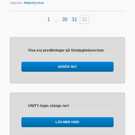
Utgivare:
Mälarökyrkan
1
...
30
31
32
Visa era predikningar på Söndaghelaveckan
ANSÖK NU!
UNITY-Apps stängs ner!
LÄS MER HÄR!