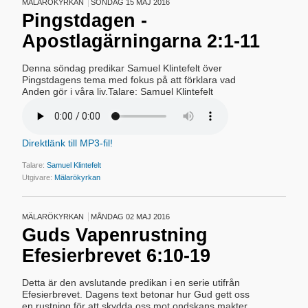
MÄLARÖKYRKAN
SÖNDAG 15 MAJ 2016
Pingstdagen -
Apostlagärningarna 2:1-11
Denna söndag predikar Samuel Klintefelt över
Pingstdagens tema med fokus på att förklara vad
Anden gör i våra liv.Talare: Samuel Klintefelt
Direktlänk till MP3-fil!
Talare:
Samuel Klintefelt
Utgivare:
Mälarökyrkan
MÄLARÖKYRKAN
MÅNDAG 02 MAJ 2016
Guds Vapenrustning
Efesierbrevet 6:10-19
Detta är den avslutande predikan i en serie utifrån
Efesierbrevet. Dagens text betonar hur Gud gett oss
en rustning för att skydda oss mot ondskans makter.