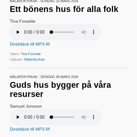
MÄLARÖKYRKAN
SÖNDAG 15 MARS 2026
Ett bönens hus för alla folk
Tina Fosselie
Direktlänk till MP3-fil!
Talare:
Tina Fosselie
Utgivare:
Mälarökyrkan
MÄLARÖKYRKAN
SÖNDAG 08 MARS 2026
Guds hus bygger på våra
resurser
Samuel Jonsson
Direktlänk till MP3-fil!