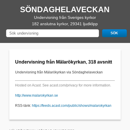
SÖNDAGHELAVECKAN
Undervisning från Sveriges kyrkor
182 anslutna kyrkor, 29341 ljudklipp
Undervisning från Mälarökyrkan, 318 avsnitt
Undervisning från Mälarökyrkan via Söndaghelaveckan
Hosted on Acast. See
acast.com/privacy
for more information.
http://www.malarokyrkan.se
RSS-länk:
https://feeds.acast.com/public/shows/malarokyrkan