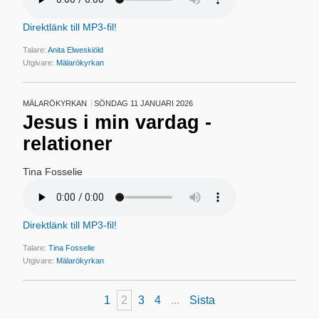
Direktlänk till MP3-fil!
Talare:
Anita Elweskiöld
Utgivare:
Mälarökyrkan
MÄLARÖKYRKAN
SÖNDAG 11 JANUARI 2026
Jesus i min vardag -
relationer
Tina Fosselie
Direktlänk till MP3-fil!
Talare:
Tina Fosselie
Utgivare:
Mälarökyrkan
1
2
3
4
...
Sista