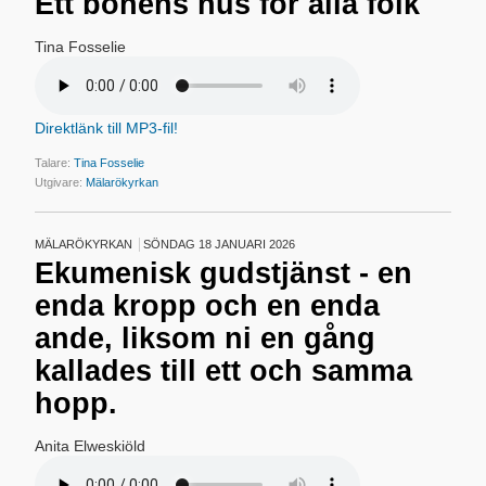
Ett bönens hus för alla folk
Tina Fosselie
Direktlänk till MP3-fil!
Talare:
Tina Fosselie
Utgivare:
Mälarökyrkan
MÄLARÖKYRKAN
SÖNDAG 18 JANUARI 2026
Ekumenisk gudstjänst - en
enda kropp och en enda
ande, liksom ni en gång
kallades till ett och samma
hopp.
Anita Elweskiöld