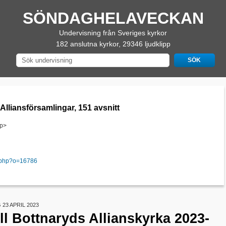
SÖNDAGHELAVECKAN
Undervisning från Sveriges kyrkor
182 anslutna kyrkor, 29346 ljudklipp
lliansförsamlingar, 151 avsnitt
/p>
s.php?o=16786
23 APRIL 2023
l Bottnaryds Allianskyrka 2023-