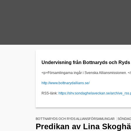
Undervisning från Bottnaryds och Ryds A
<p>Församlingarna ingår i Svenska Alliansmissionen. <
http://www.bottnarydallians.se/
RSS-länk:
https://shv.sondaghelaveckan.se/archive_rs
BOTTNARYDS OCH RYDS ALLIANSFÖRSAMLINGAR
SÖNDAG 
Predikan av Lina Skoghäl