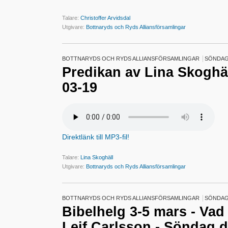
Talare:
Christoffer Arvidsdal
Utgivare:
Bottnaryds och Ryds Alliansförsamlingar
BOTTNARYDS OCH RYDS ALLIANSFÖRSAMLINGAR
SÖNDAG 
Predikan av Lina Skoghäl
03-19
Direktlänk till MP3-fil!
Talare:
Lina Skoghäll
Utgivare:
Bottnaryds och Ryds Alliansförsamlingar
BOTTNARYDS OCH RYDS ALLIANSFÖRSAMLINGAR
SÖNDAG 
Bibelhelg 3-5 mars - Va
Leif Carlsson - Söndag d