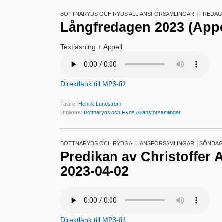
BOTTNARYDS OCH RYDS ALLIANSFÖRSAMLINGAR
FREDAG 
Långfredagen 2023 (Appe
Textläsning + Appell
Direktlänk till MP3-fil!
Talare:
Henrik Lundström
Utgivare:
Bottnaryds och Ryds Alliansförsamlingar
BOTTNARYDS OCH RYDS ALLIANSFÖRSAMLINGAR
SÖNDAG 
Predikan av Christoffer 
2023-04-02
Direktlänk till MP3-fil!