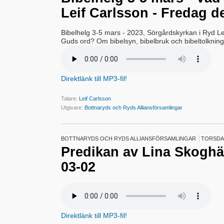
Leif Carlsson - Fredag de
Bibelhelg 3-5 mars - 2023, Sörgårdskyrkan i Ryd Le
Guds ord? Om bibelsyn, bibelbruk och bibeltolkning
Direktlänk till MP3-fil!
Talare:
Leif Carlsson
Utgivare:
Bottnaryds och Ryds Alliansförsamlingar
BOTTNARYDS OCH RYDS ALLIANSFÖRSAMLINGAR
TORSDAG
Predikan av Lina Skoghäl
03-02
Direktlänk till MP3-fil!