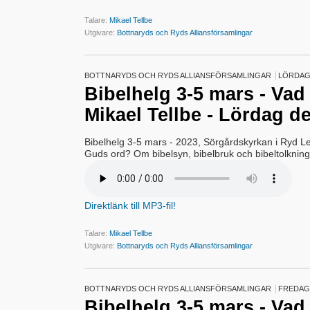
Talare:
Mikael Tellbe
Utgivare:
Bottnaryds och Ryds Alliansförsamlingar
BOTTNARYDS OCH RYDS ALLIANSFÖRSAMLINGAR
LÖRDAG 
Bibelhelg 3-5 mars - Va
Mikael Tellbe - Lördag de
Bibelhelg 3-5 mars - 2023, Sörgårdskyrkan i Ryd Le
Guds ord? Om bibelsyn, bibelbruk och bibeltolkning
Direktlänk till MP3-fil!
Talare:
Mikael Tellbe
Utgivare:
Bottnaryds och Ryds Alliansförsamlingar
BOTTNARYDS OCH RYDS ALLIANSFÖRSAMLINGAR
FREDAG 
Bibelhelg 3-5 mars - Va