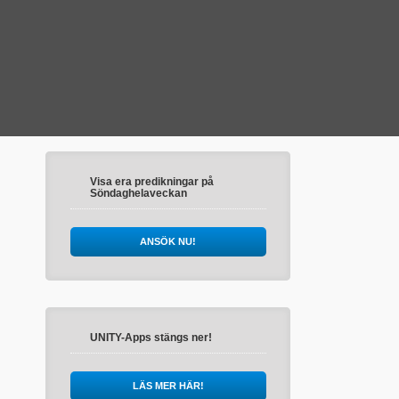
Visa era predikningar på
Söndaghelaveckan
ANSÖK NU!
UNITY-Apps stängs ner!
LÄS MER HÄR!