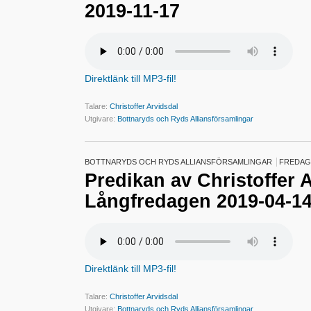
2019-11-17
Direktlänk till MP3-fil!
Talare:
Christoffer Arvidsdal
Utgivare:
Bottnaryds och Ryds Alliansförsamlingar
BOTTNARYDS OCH RYDS ALLIANSFÖRSAMLINGAR
FREDAG 
Predikan av Christoffer 
Långfredagen 2019-04-1
Direktlänk till MP3-fil!
Talare:
Christoffer Arvidsdal
Utgivare:
Bottnaryds och Ryds Alliansförsamlingar