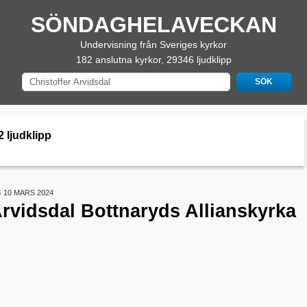
SÖNDAGHELAVECKAN
Undervisning från Sveriges kyrkor
182 anslutna kyrkor, 29346 ljudklipp
2 ljudklipp
10 MARS 2024
Arvidsdal Bottnaryds Allianskyrka