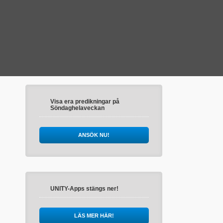
Visa era predikningar på
Söndaghelaveckan
ANSÖK NU!
UNITY-Apps stängs ner!
LÄS MER HÄR!