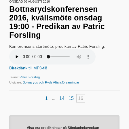
ONSDAG 03 AUGUSTI 2016
Bottnarydskonferensen
2016, kvällsmöte onsdag
19:00 - Predikan av Patric
Forsling
Konferensens startmöte, predikan av Patric Forsling.
Direktlänk till MP3-fil!
Talare:
Patric Forsling
Utgivare:
Bottnaryds och Ryds Alliansförsamlingar
1
...
14
15
16
Visa era predikningar på Söndaghelaveckan