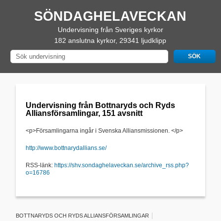
SÖNDAGHELAVECKAN
Undervisning från Sveriges kyrkor
182 anslutna kyrkor, 29341 ljudklipp
Undervisning från Bottnaryds och Ryds
Alliansförsamlingar, 151 avsnitt
<p>Församlingarna ingår i Svenska Alliansmissionen. </p>
http://www.bottnarydallians.se/
RSS-länk:
https://shv.sondaghelaveckan.se/archive_rss.php?
o=16786
BOTTNARYDS OCH RYDS ALLIANSFÖRSAMLINGAR