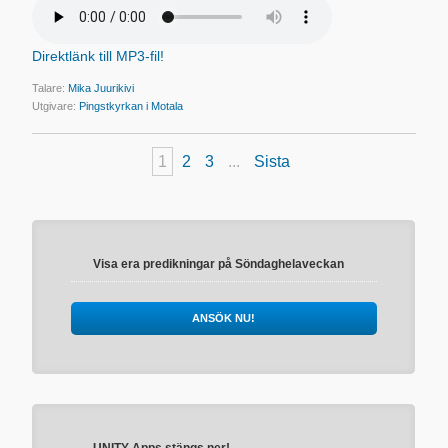
Direktlänk till MP3-fil!
Talare:
Mika Juurikivi
Utgivare:
Pingstkyrkan i Motala
1
2
3
...
Sista
Visa era predikningar på Söndaghelaveckan
ANSÖK NU!
UNITY-Apps stängs ner!