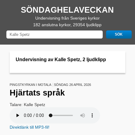
SÖNDAGHELAVECKAN
Undervisning från Sveriges kyrkor
182 anslutna kyrkor, 29354 ljudklipp
Undervisning av Kalle Spetz, 2 ljudklipp
PINGSTKYRKAN I MOTALA
SÖNDAG 26 APRIL 2026
Hjärtats språk
Talare: Kalle Spetz
Direktlänk till MP3-fil!