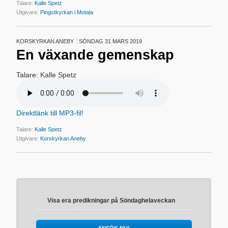
Talare:
Kalle Spetz
Utgivare:
Pingstkyrkan i Motala
KORSKYRKAN ANEBY
SÖNDAG 31 MARS 2019
En växande gemenskap
Talare: Kalle Spetz
Direktlänk till MP3-fil!
Talare:
Kalle Spetz
Utgivare:
Korskyrkan Aneby
Visa era predikningar på Söndaghelaveckan