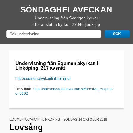
SÖNDAGHELAVECKAN
Undervisning från Sveriges kyrkor
182 anslutna kyrkor, 29346 ljudklipp
Undervisning från Equmeniakyrkan i
Linköping, 217 avsnitt
http://equmeniakyrkanlinkoping.se
RSS-länk:
https://shv.sondaghelaveckan.se/archive_rss.php?
o=9192
EQUMENIAKYRKAN I LINKÖPING
SÖNDAG 14 OKTOBER 2018
Lovsång