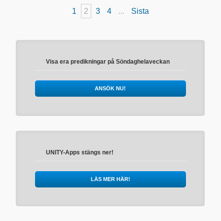
1
2
3
4
...
Sista
Visa era predikningar på Söndaghelaveckan
ANSÖK NU!
UNITY-Apps stängs ner!
LÄS MER HÄR!