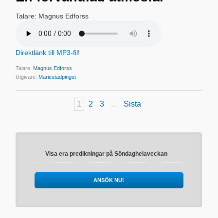
Talare: Magnus Edforss
Direktlänk till MP3-fil!
Talare:
Magnus Edforss
Utgivare:
Mariestadpingst
1
2
3
...
Sista
Visa era predikningar på Söndaghelaveckan
ANSÖK NU!