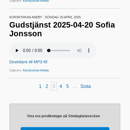
Utgivare:
Korskyrkan Aneby
KORSKYRKAN ANEBY
SÖNDAG 20 APRIL 2025
Gudstjänst 2025-04-20 Sofia
Jonsson
Direktlänk till MP3-fil!
Utgivare:
Korskyrkan Aneby
1
2
3
4
5
...
Sista
Visa era predikningar på Söndaghelaveckan