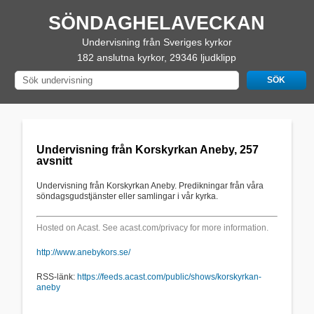
SÖNDAGHELAVECKAN
Undervisning från Sveriges kyrkor
182 anslutna kyrkor, 29346 ljudklipp
Undervisning från Korskyrkan Aneby, 257
avsnitt
Undervisning från Korskyrkan Aneby. Predikningar från våra
söndagsgudstjänster eller samlingar i vår kyrka.
Hosted on Acast. See
acast.com/privacy
for more information.
http://www.anebykors.se/
RSS-länk:
https://feeds.acast.com/public/shows/korskyrkan-
aneby