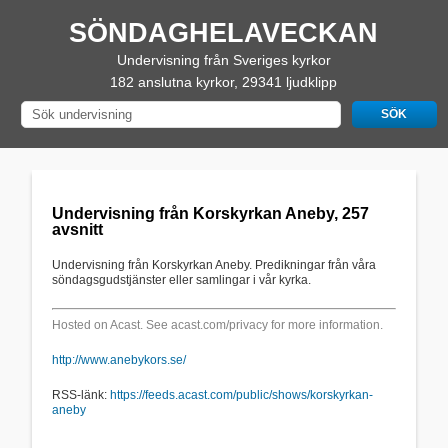
SÖNDAGHELAVECKAN
Undervisning från Sveriges kyrkor
182 anslutna kyrkor, 29341 ljudklipp
Undervisning från Korskyrkan Aneby, 257
avsnitt
Undervisning från Korskyrkan Aneby. Predikningar från våra
söndagsgudstjänster eller samlingar i vår kyrka.
Hosted on Acast. See
acast.com/privacy
for more information.
http://www.anebykors.se/
RSS-länk:
https://feeds.acast.com/public/shows/korskyrkan-
aneby