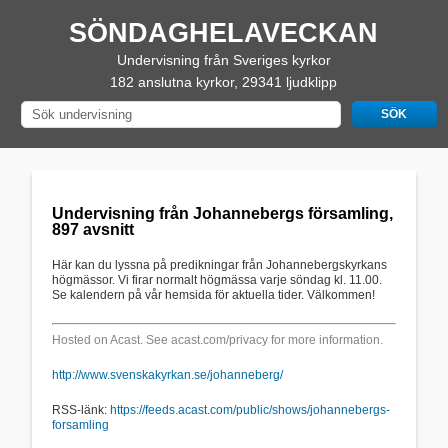
SÖNDAGHELAVECKAN
Undervisning från Sveriges kyrkor
182 anslutna kyrkor, 29341 ljudklipp
Undervisning från Johannebergs församling,
897 avsnitt
Här kan du lyssna på predikningar från Johannebergskyrkans
högmässor. Vi firar normalt högmässa varje söndag kl. 11.00.
Se kalendern på vår hemsida för aktuella tider. Välkommen!
Hosted on Acast. See
acast.com/privacy
for more information.
http://www.svenskakyrkan.se/johanneberg/
RSS-länk:
https://feeds.acast.com/public/shows/johannebergs-
forsamling