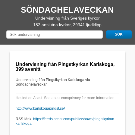
SÖNDAGHELAVECKAN
Undervisning från Sveriges kyrkor
182 anslutna kyrkor, 29341 ljudklipp
Undervisning från Pingstkyrkan Karlskoga,
399 avsnitt
Undervisning från Pingstkyrkan Karlskoga via
Söndaghelaveckan
Hosted on Acast. See
acast.com/privacy
for more information.
http://www.karlskogapingst.se/
RSS-länk:
https://feeds.acast.com/public/shows/pingstkyrkan-
karlskoga