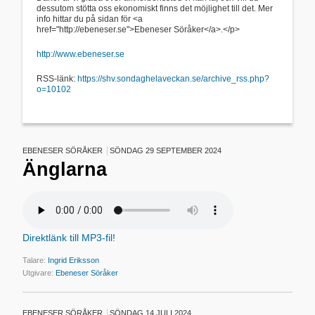
dessutom stötta oss ekonomiskt finns det möjlighet till det. Mer
info hittar du på sidan för <a
href="http://ebeneser.se">Ebeneser Söråker</a>.</p>
http://www.ebeneser.se
RSS-länk:
https://shv.sondaghelaveckan.se/archive_rss.php?
o=10102
EBENESER SÖRÅKER
SÖNDAG 29 SEPTEMBER 2024
Änglarna
Direktlänk till MP3-fil!
Talare:
Ingrid Eriksson
Utgivare:
Ebeneser Söråker
EBENESER SÖRÅKER
SÖNDAG 14 JULI 2024