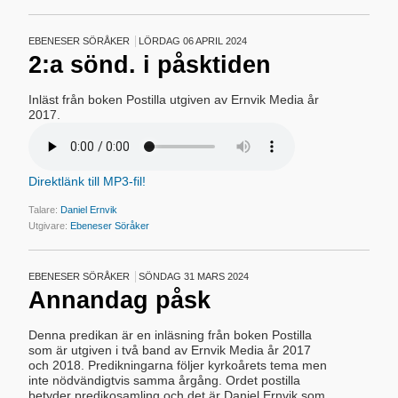
EBENESER SÖRÅKER
LÖRDAG 06 APRIL 2024
2:a sönd. i påsktiden
Inläst från boken Postilla utgiven av Ernvik Media år
2017.
Direktlänk till MP3-fil!
Talare:
Daniel Ernvik
Utgivare:
Ebeneser Söråker
EBENESER SÖRÅKER
SÖNDAG 31 MARS 2024
Annandag påsk
Denna predikan är en inläsning från boken Postilla
som är utgiven i två band av Ernvik Media år 2017
och 2018. Predikningarna följer kyrkoårets tema men
inte nödvändigtvis samma årgång. Ordet postilla
betyder predikosamling och det är Daniel Ernvik som