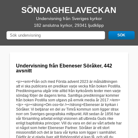
SÖNDAGHELAVECKAN
Undervisning från Sveriges kyrkor
182 anslutna kyrkor, 29341 ljudklipp
Undervisning från Ebeneser Söråker, 442
avsnitt
<p><em>Från och med Första advent 2023 är målsättningen
att vi ska publicera en predikan varje vecka från boken Postilla.
Predikningarna utgår inte alltid från kyrkoårets texter men varje
söndag följer de dagens tema. Samtliga predikningar kommer
från boken Postilla som utgavs på ernvik media år 2017.</em>
</p> <p><strong>Om oss<br /></strong>Ebeneser är kyrkan i
Söråker. Vi betjänar en del av Timrå kommun som ligger strax
norr om Sveriges geografiska mittpunkt. Allt sedan år 1856 har
vår församling arbetat enligt visionen att utbreda Guds rike
enligt baptistiska principer. Vill du vara en del av vårt arbete har
vi något som heter Ebeneser Partner. Söråker är ett stort
missionsfält och det är bara vår kyrka som ligger i samhället.
Därför är vi glada över allt förbönsstöd vi kan få, och vill du