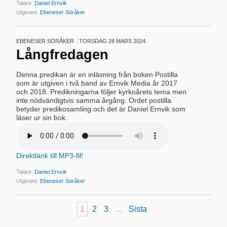
Talare:
Daniel Ernvik
Utgivare:
Ebeneser Söråker
EBENESER SÖRÅKER
TORSDAG 28 MARS 2024
Långfredagen
Denna predikan är en inläsning från boken Postilla
som är utgiven i två band av Ernvik Media år 2017
och 2018. Predikningarna följer kyrkoårets tema men
inte nödvändigtvis samma årgång. Ordet postilla
betyder predikosamling och det är Daniel Ernvik som
läser ur sin bok.
Direktlänk till MP3-fil!
Talare:
Daniel Ernvik
Utgivare:
Ebeneser Söråker
1
2
3
...
Sista