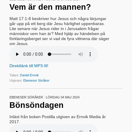
Vem är den mannen?
Matt 17:1-8 beskriver hur Jesus och några lärjungar
går upp på ett berg där Jesu härlighet uppenbaras.
Lite senare när Jesus rider in i Jerusalem frågar
människor vem han är? Med hjälp av händelsen på
förklaringsberget ser vi vad de fyra vittnena där säger
om Jesus.
Direktlänk till MP3-fil!
Talare:
Daniel Ernvik
Utgivare:
Ebeneser Söråker
EBENESER SÖRÅKER
LÖRDAG 04 MAJ 2024
Bönsöndagen
Inläst från boken Postilla utgiven av Ernvik Media år
2017.