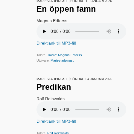
MARIESTADPINGST
SÖNDAG 11 JANUARI 2026
En öppen famn
Magnus Edforss
Direktlänk till MP3-fil!
Talare:
Talare: Magnus Edforss
Utgivare:
Mariestadpingst
MARIESTADPINGST
SÖNDAG 04 JANUARI 2026
Predikan
Rolf Reinwalds
Direktlänk till MP3-fil!
Talare:
Rolf Reinwalds