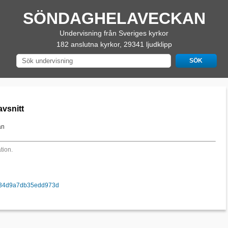
SÖNDAGHELAVECKAN
Undervisning från Sveriges kyrkor
182 anslutna kyrkor, 29341 ljudklipp
avsnitt
an
tion.
fa934d9a7db35edd973d