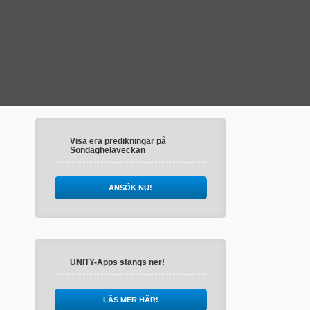
Visa era predikningar på
Söndaghelaveckan
ANSÖK NU!
UNITY-Apps stängs ner!
LÄS MER HÄR!