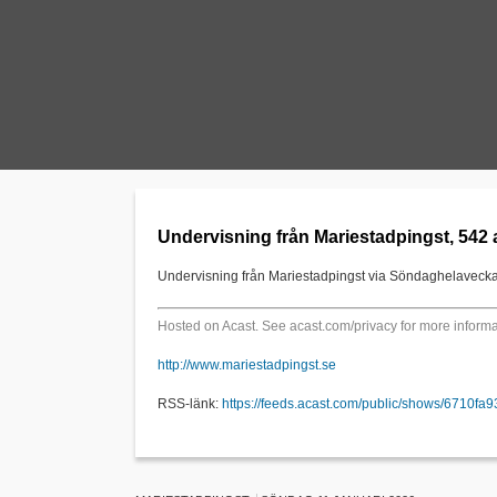
Undervisning från Mariestadpingst, 542 
Undervisning från Mariestadpingst via Söndaghelaveck
Hosted on Acast. See
acast.com/privacy
for more informa
http://www.mariestadpingst.se
RSS-länk:
https://feeds.acast.com/public/shows/6710