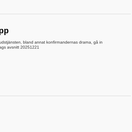
app
 gudstjänsten, bland annat konfirmandernas drama, gå in
ags avsnitt 20251221