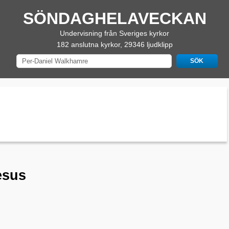
SÖNDAGHELAVECKAN
Undervisning från Sveriges kyrkor
182 anslutna kyrkor, 29346 ljudklipp
esus