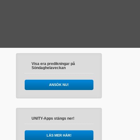
Visa era predikningar på
Söndaghelaveckan
ANSÖK NU!
UNITY-Apps stängs ner!
LÄS MER HÄR!