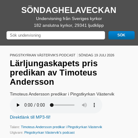
SÖNDAGHELAVECKAN
Undervisning från Sveriges kyrkor
182 anslutna kyrkor, 29341 ljudklipp
PINGSTKYRKAN VÄSTERVIK'S PODCAST
SÖNDAG 19 JULI 2026
Lärljungaskapets pris
predikan av Timoteus
Andersson
Timoteus Andersson predikar i Pingstkyrkan Västervik
Direktlänk till MP3-fil!
Talare:
Timoteus Andersson predikar i Pingstkyrkan Västervik
Utgivare:
Pingstkyrkan Västervik's podcast