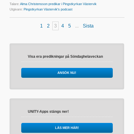
Talare:
Alma Christensson predikar i Pingstkyrkan Västervik
Utgivare:
Pingstkyrkan Västervik's podcast
1
2
3
4
5
...
Sista
Visa era predikningar på Söndaghelaveckan
ANSÖK NU!
UNITY-Apps stängs ner!
LÄS MER HÄR!