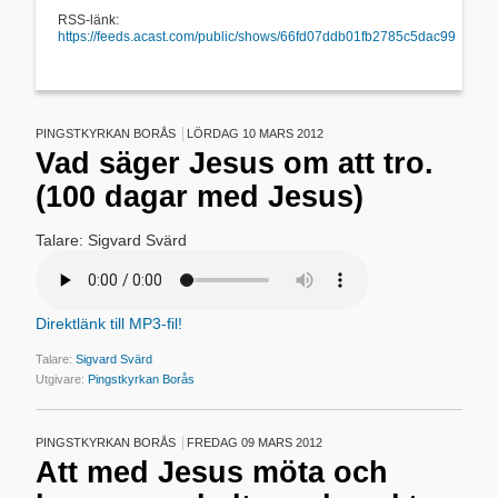
RSS-länk:
https://feeds.acast.com/public/shows/66fd07ddb01fb2785c5dac99
PINGSTKYRKAN BORÅS
LÖRDAG 10 MARS 2012
Vad säger Jesus om att tro.
(100 dagar med Jesus)
Talare: Sigvard Svärd
Direktlänk till MP3-fil!
Talare:
Sigvard Svärd
Utgivare:
Pingstkyrkan Borås
PINGSTKYRKAN BORÅS
FREDAG 09 MARS 2012
Att med Jesus möta och