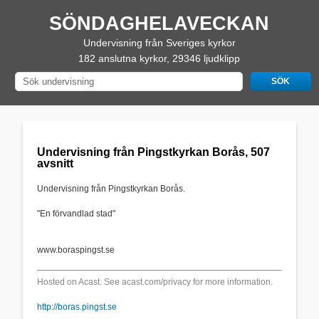
SÖNDAGHELAVECKAN
Undervisning från Sveriges kyrkor
182 anslutna kyrkor, 29346 ljudklipp
Undervisning från Pingstkyrkan Borås, 507
avsnitt
Undervisning från Pingstkyrkan Borås.
"En förvandlad stad"
www.boraspingst.se
Hosted on Acast. See
acast.com/privacy
for more information.
http://boras.pingst.se