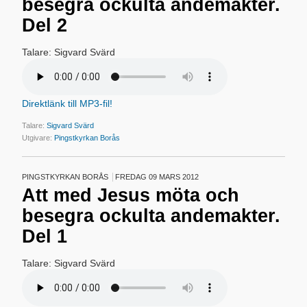
besegra ockulta andemakter.
Del 2
Talare: Sigvard Svärd
Direktlänk till MP3-fil!
Talare:
Sigvard Svärd
Utgivare:
Pingstkyrkan Borås
PINGSTKYRKAN BORÅS
FREDAG 09 MARS 2012
Att med Jesus möta och
besegra ockulta andemakter.
Del 1
Talare: Sigvard Svärd