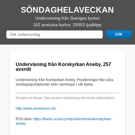
SÖNDAGHELAVECKAN
Undervisning från Sveriges kyrkor
182 anslutna kyrkor, 29353 ljudklipp
Undervisning från Korskyrkan Aneby, 257
avsnitt
Undervisning från Korskyrkan Aneby. Predikningar från våra
söndagsgudstjänster eller samlingar i vår kyrka.
Hosted on Acast. See
acast.com/privacy
for more information.
http://www.anebykors.se/
RSS-länk:
https://feeds.acast.com/public/shows/korskyrkan-
aneby