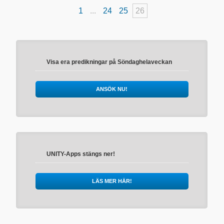
1
...
24
25
26
Visa era predikningar på Söndaghelaveckan
ANSÖK NU!
UNITY-Apps stängs ner!
LÄS MER HÄR!