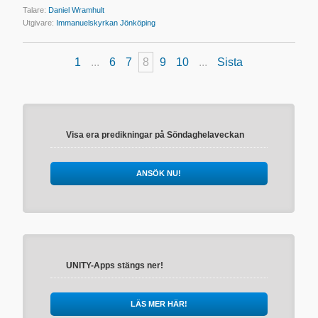
Talare:
Daniel Wramhult
Utgivare:
Immanuelskyrkan Jönköping
1
...
6
7
8
9
10
...
Sista
Visa era predikningar på Söndaghelaveckan
ANSÖK NU!
UNITY-Apps stängs ner!
LÄS MER HÄR!