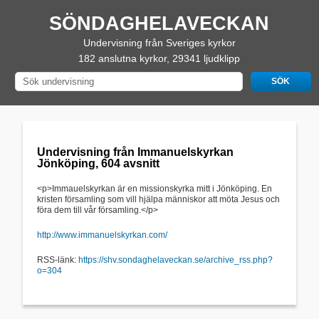
SÖNDAGHELAVECKAN
Undervisning från Sveriges kyrkor
182 anslutna kyrkor, 29341 ljudklipp
Undervisning från Immanuelskyrkan
Jönköping, 604 avsnitt
<p>Immauelskyrkan är en missionskyrka mitt i Jönköping. En
kristen församling som vill hjälpa människor att möta Jesus och
föra dem till vår församling.</p>
http://www.immanuelskyrkan.com/
RSS-länk:
https://shv.sondaghelaveckan.se/archive_rss.php?
o=304