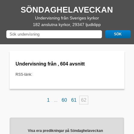
SÖNDAGHELAVECKAN
Undervisning från Sveriges kyrkor
182 anslutna kyrkor, 29347 ljudklipp
Undervisning från , 604 avsnitt
RSS-länk:
1
...
60
61
62
Visa era predikningar på Söndaghelaveckan